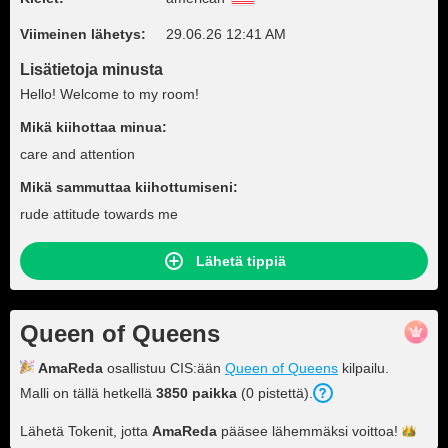
Viimeinen lähetys:
29.06.26 12:41 AM
Lisätietoja minusta
Hello! Welcome to my room!
Mikä kiihottaa minua:
care and attention
Mikä sammuttaa kiihottumiseni:
rude attitude towards me
Lähetä tippiä
Queen of Queens
AmaReda
osallistuu CIS:ään
Queen of Queens
kilpailu.
Malli on tällä hetkellä
3850 paikka
(0 pistettä).
Lähetä Tokenit, jotta
AmaReda
pääsee lähemmäksi
voittoa!