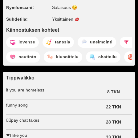
Nymfomaani:
Salaisuus
Suhdetila:
Yksittäinen
Kiinnostuksen kohteet
lovense
tanssia
unelmointi
st
nautinto
kiusoittelu
chattailu
Tippivalikko
if you are homeless
8 TKN
funny song
22 TKN
🤷‍♀️pay chat taxes
28 TKN
❤I like you
33 TKN