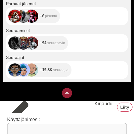
+6
Parhaat jäsenet
+6
jäsentä
+94
Seuraamiset
+94
seurattavia
+19.8K
Seuraajat
+19.8K
seuraajia
Kirjaudu
Liity
Käyttäjänimesi: