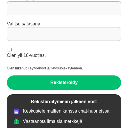
Valitse salasana:
Olen yli 18-vuotias.
Olen lukenut
Käyttöehdot
ja
tietosuojakäytännön
.
Rekisteröidy
Rekisteröitymisen jälkeen voit:
Keskustele mallien kanssa chat-huoneissa
Vastaanota ilmaisia merkkejä