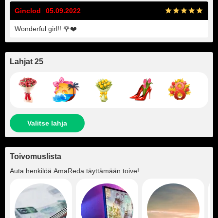
Ginclod
05.09.2022
Wonderful girl!! 🌹❤️
Lahjat 25
Valitse lahja
Toivomuslista
Auta henkilöä
AmaReda
täyttämään toive!