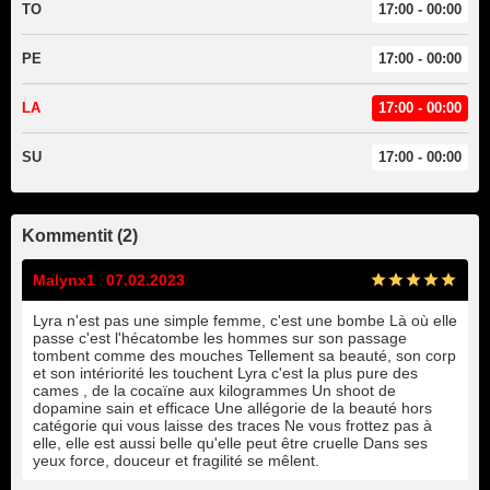
TO
17:00 - 00:00
PE
17:00 - 00:00
LA
17:00 - 00:00
SU
17:00 - 00:00
Kommentit (2)
Malynx1
07.02.2023
Lyra n'est pas une simple femme, c'est une bombe Là où elle
passe c'est l'hécatombe les hommes sur son passage
tombent comme des mouches Tellement sa beauté, son corp
et son intériorité les touchent Lyra c'est la plus pure des
cames , de la cocaïne aux kilogrammes Un shoot de
dopamine sain et efficace Une allégorie de la beauté hors
catégorie qui vous laisse des traces Ne vous frottez pas à
elle, elle est aussi belle qu'elle peut être cruelle Dans ses
yeux force, douceur et fragilité se mêlent.