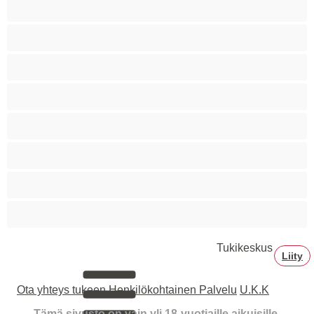
Siro
Sitomista
Squirttailua
Tummaihoinen
Tupakoivia
Valkoisia Tyttöjä
Valtavia Tissejä
Varttuneita
Tukikeskus
Liity
Ota yhteys tukeen
Henkilökohtainen Palvelu
U.K.K
Tämä sivusto on vain yli 18-vuotiaille aikuisille.