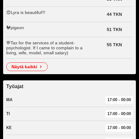
😍Lyra is beautiful!!!
44 TKN
🐓pigeon
51 TKN
💬Tax for the services of a student-
55 TKN
psychologist. If I came to complain to a
living, wife, model, small salary)
näytä kaikki
Työajat
MA
17:00 - 00:00
TI
17:00 - 00:00
KE
17:00 - 00:00