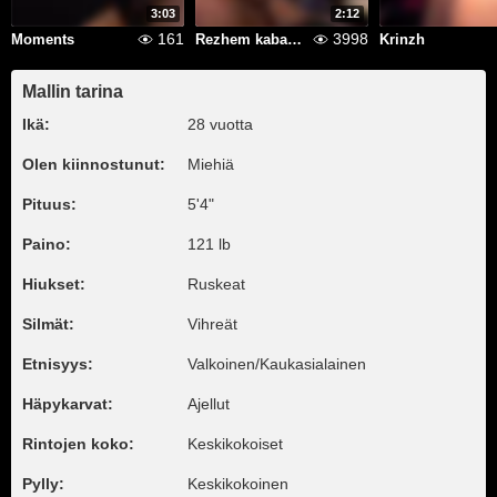
3:03
2:12
161
3998
Moments
Rezhem kabachok
Krinzh
Mallin tarina
Ikä:
28 vuotta
Olen kiinnostunut:
Miehiä
Pituus:
5'4"
Paino:
121 lb
Hiukset:
Ruskeat
Silmät:
Vihreät
Etnisyys:
Valkoinen/Kaukasialainen
Häpykarvat:
Ajellut
Rintojen koko:
Keskikokoiset
Pylly:
Keskikokoinen