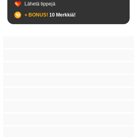
Lähetä tippejä
+ BONUS!
10 Merkkiä!
18+ teinejä
Aasialaisia
Ajeltuja pilluja
Anaali
Arabi
Beibejä
Blondeja
Fetissi