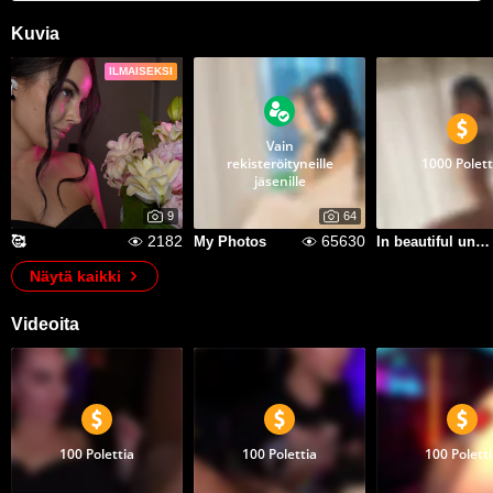
Kuvia
ILMAISEKSI
Vain
rekisteröityneille
1000 Polett
jäsenille
9
64
2182
65630
🥰
My Photos
In beautiful underwear
Näytä kaikki
Videoita
100 Polettia
100 Polettia
100 Polett