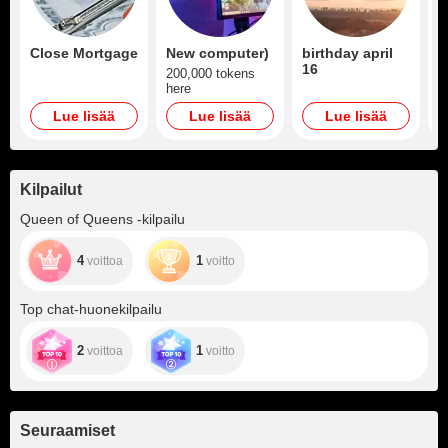
Close Mortgage
New computer)
birthday april
A
16
R
200,000 tokens
here
2
Lue lisää
Lue lisää
Lue lisää
Kilpailut
Queen of Queens ‑kilpailu
4
1
voittoa
voitto
Top chat-huonekilpailu
2
1
voittoa
voitto
Seuraamiset